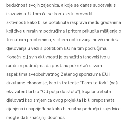
budućnost svojih zajednica, a koje se danas suočavaju s
izazovima. U tom će se kontekstu provoditi
aktivnosti kako bi se potaknula rasprava među građanima
koji žive u ruralnim područjima i pritom prikupila mišljenja o
trenutnim problemima, s ciljem oblikovanja novih modela
djelovanja u vezi s politikom EU na tim područjima.
Konačni cilj svih aktivnosti je osnažiti stanovništvo u
ruralnim područjima da postanu pokretači u svim
aspektima sveobuhvatnog Zelenog sporazuma EU i
cirkularne ekonomije, kao i strategije “Farm to fork” (naš
ekvivalent bi bio “Od polja do stola”), koja bi trebala
djelovati kao smjernica ovog projekta i biti prepoznata,
cijenjena i unaprijeđena kako bi ruralna područja i zajednice
mogle dati značajniji doprinos.