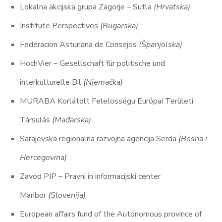
Lokalna akcijska grupa Zagorje – Sutla
(Hrvatska)
Institute Perspectives
(Bugarska)
Federacion Asturiana de Consejos
(Španjolska)
HochVier – Gesellschaft für politische und
interkulturelle Bil
(Njemačka)
MURABA Korlátolt Felelosségu Európai Területi
Társulás
(Mađarska)
Sarajevska regionalna razvojna agencija Serda
(Bosna i
Hercegovina)
Zavod PIP – Pravni in informacijski center
Maribor
(Slovenija)
European affairs fund of the Autonomous province of