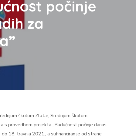
ćnost počinje
adih za
ca”
Srednjom školom Zlatar, Srednjom školom
a s provedbom projekta „Budućnost počinje danas:
e do 18. travnja 2021., a sufinanciran je od strane