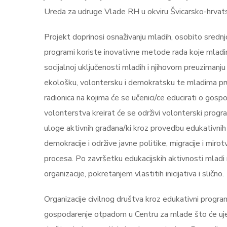
Ureda za udruge Vlade RH u okviru Švicarsko-hrvat
Projekt doprinosi osnaživanju mladih, osobito srednj
programi koriste inovativne metode rada koje mladi
socijalnoj uključenosti mladih i njihovom preuzimanj
ekološku, volontersku i demokratsku te mladima pruža
radionica na kojima će se učenici/ce educirati o go
volonterstva kreirat će se održivi volonterski pro
uloge aktivnih građana/ki kroz provedbu edukativnih
demokracije i održive javne politike, migracije i m
procesa. Po završetku edukacijskih aktivnosti mladi n
organizacije, pokretanjem vlastitih inicijativa i slično.
Organizacije civilnog društva kroz edukativni program
gospodarenje otpadom u Centru za mlade što će ujedno