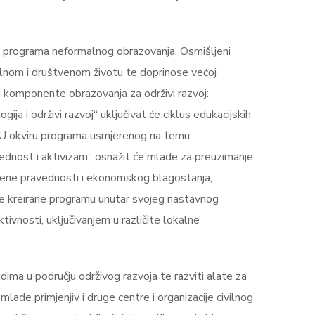
dbu programa neformalnog obrazovanja. Osmišljeni
alnom i društvenom životu te doprinose većoj
ri komponente obrazovanja za održivi razvoj:
a i održivi razvoj“ uključivat će ciklus edukacijskih
u. U okviru programa usmjerenog na temu
ednost i aktivizam” osnažit će mlade za preuzimanje
tvene pravednosti i ekonomskog blagostanja,
 će kreirane programu unutar svojeg nastavnog
ivnosti, uključivanjem u različite lokalne
adima u području održivog razvoja te razviti alate za
ade primjenjiv i druge centre i organizacije civilnog