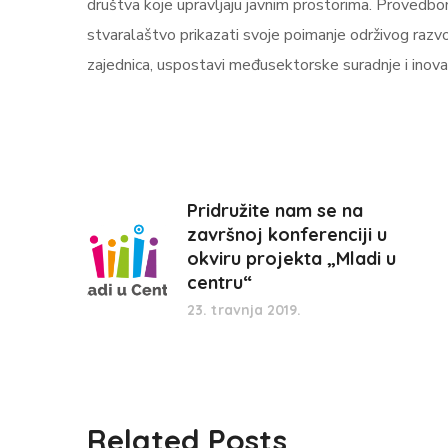
društva koje upravljaju javnim prostorima. Provedbom
stvaralaštvo prikazati svoje poimanje održivog razvoj
zajednica, uspostavi međusektorske suradnje i inov
Pridružite nam se na
završnoj konferenciji u
okviru projekta „Mladi u
centru“
23. travnja 2019.
Related Posts