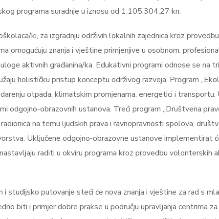
skog programa suradnje u iznosu od 1.105.304,27 kn.
oškolaca/ki, za izgradnju održivih lokalnih zajednica kroz prove
ma omogućuju znanja i vještine primjenjive u osobnom, profesion
u uloge aktivnih građanina/ka. Edukativni programi odnose se na t
ju holističku pristup konceptu održivog razvoja. Program „Ekologij
spodarenju otpada, klimatskim promjenama, energetici i transport
grami odgojno-obrazovnih ustanova. Treći program „Društvena prav
 radionica na temu ljudskih prava i ravnopravnosti spolova, druš
irotvorstva. Uključene odgojno-obrazovne ustanove implementirat
astavljaju raditi u okviru programa kroz provedbu volonterskih akt
 i studijsko putovanje steći će nova znanja i vještine za rad s ml
 biti i primjer dobre prakse u području upravljanja centrima za ml