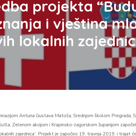
dba projekta “Budu
znanja i vještina ml
vih lokalnih zajedni
imnazijom Antuna Gustava Matoša, Srednjom školom Pregrada, 
utla, Zelenom akcijom i Krapinsko-zagorskom županijom započel
 lokalnih zajednica“. Projekt je započeo 19. travnja 2019. i trajat ć