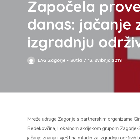
Započela prove
danas: jačanje 
izgradnju održi
LAG Zagorje - Sutla
13. svibnja 2019.
Mreža udruga Zagor je s partnerskim organizama G
Bedekovčina, Lokalnom akcijskom grupom Zagorje-S
jačanje znanja i vještina mladih za izgradnju održivih