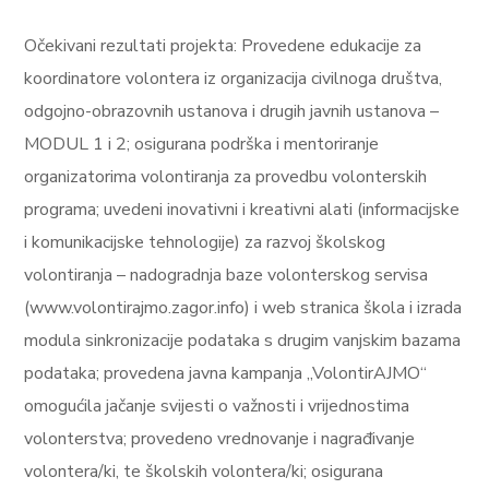
Očekivani rezultati projekta: Provedene edukacije za
koordinatore volontera iz organizacija civilnoga društva,
odgojno-obrazovnih ustanova i drugih javnih ustanova –
MODUL 1 i 2; osigurana podrška i mentoriranje
organizatorima volontiranja za provedbu volonterskih
programa; uvedeni inovativni i kreativni alati (informacijske
i komunikacijske tehnologije) za razvoj školskog
volontiranja – nadogradnja baze volonterskog servisa
(www.volontirajmo.zagor.info) i web stranica škola i izrada
modula sinkronizacije podataka s drugim vanjskim bazama
podataka; provedena javna kampanja „VolontirAJMO“
omogućila jačanje svijesti o važnosti i vrijednostima
volonterstva; provedeno vrednovanje i nagrađivanje
volontera/ki, te školskih volontera/ki; osigurana