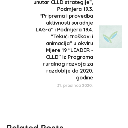
unutar CLLD strategije”,
Podmjera 19.3.
“Priprema i provedba
aktivnosti suradnje
LAG-a” i Podmjera 19.4.
“Tekući troškovi i
animacija” u okviru
Mjere 19 "LEADER -
CLLD" iz Programa
ruralnog razvoja za
razdoblje do 2020.
godine
31. prosinca 2020.
Related Posts