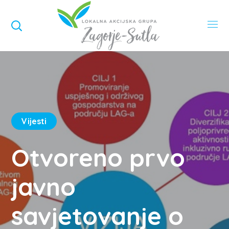
Vijesti
Otvoreno prvo
javno
savjetovanje o