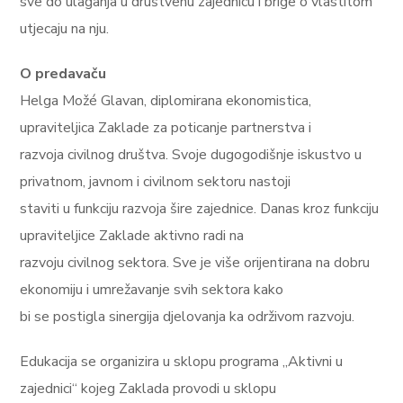
sve do ulaganja u društvenu zajednicu i brige o vlastitom
utjecaju na nju.
O predavaču
Helga Možé Glavan, diplomirana ekonomistica,
upraviteljica Zaklade za poticanje partnerstva i
razvoja civilnog društva. Svoje dugogodišnje iskustvo u
privatnom, javnom i civilnom sektoru nastoji
staviti u funkciju razvoja šire zajednice. Danas kroz funkciju
upraviteljice Zaklade aktivno radi na
razvoju civilnog sektora. Sve je više orijentirana na dobru
ekonomiju i umrežavanje svih sektora kako
bi se postigla sinergija djelovanja ka održivom razvoju.
Edukacija se organizira u sklopu programa „Aktivni u
zajednici“ kojeg Zaklada provodi u sklopu