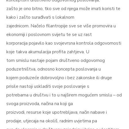
konceptom društveno odgovornog poslovanja,
zašto je ono bitno, tko sve od njega može imati koristi te
kako i zašto surađivati s lokalnom
zajednicom. Načelo filantropije sve se više promovira u
ekonomiji i poslovnom svijetu te se uz rast
korporacija pojavilo kao svojevrsna kontrola odgovornosti
koje takva akumulacija profita zahtjeva. U
tom smislu nastaje pojam društveno odgovornog
poduzetništva, odnosno koncepta poslovanja u
kojem poduzeće dobrovoljno i bez zakonske ili druge
prisile nastoji uskladiti svoje poslovanje s
potrebama u društvu i to u najširem mogućem smislu – od
svoga proizvoda, načina na koji ga
proizvodi, resurse koje upotrebljava, način nabave i
prodaje, utjecaja na okoliš, radnim uvjetima pa