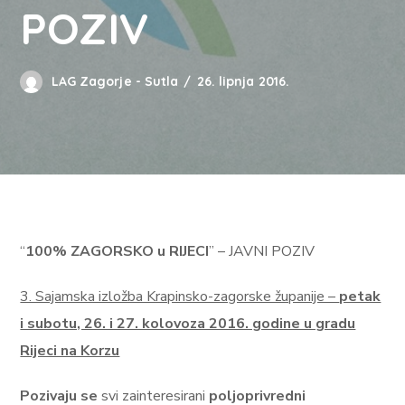
POZIV
LAG Zagorje - Sutla
26. lipnja 2016.
“
100% ZAGORSKO u RIJECI
” – JAVNI POZIV
3. Sajamska izložba Krapinsko-zagorske županije –
petak
i subotu, 26. i 27. kolovoza 2016. godine u gradu
Rijeci na Korzu
Pozivaju se
svi zainteresirani
poljoprivredni