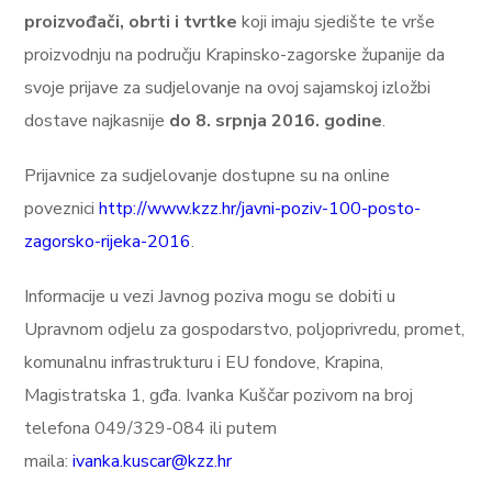
proizvođači, obrti i tvrtke
koji imaju sjedište te vrše
proizvodnju na području Krapinsko-zagorske županije da
svoje prijave za sudjelovanje na ovoj sajamskoj izložbi
dostave najkasnije
do 8. srpnja 2016. godine
.
Prijavnice za sudjelovanje dostupne su na online
poveznici
http://www.kzz.hr/javni-poziv-100-posto-
zagorsko-rijeka-2016
.
Informacije u vezi Javnog poziva mogu se dobiti u
Upravnom odjelu za gospodarstvo, poljoprivredu, promet,
komunalnu infrastrukturu i EU fondove, Krapina,
Magistratska 1, gđa. Ivanka Kuščar pozivom na broj
telefona 049/329-084 ili putem
maila:
ivanka.kuscar@kzz.hr