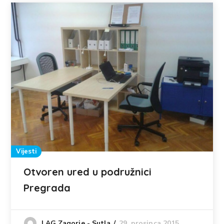
Vijesti
Otvoren ured u podružnici
Pregrada
29. prosinca 2015.
LAG Zagorje - Sutla