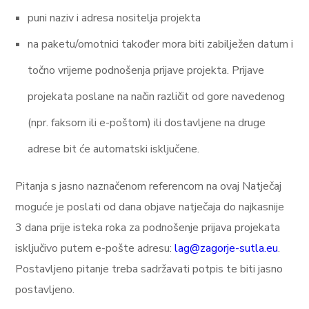
puni naziv i adresa nositelja projekta
na paketu/omotnici također mora biti zabilježen datum i
točno vrijeme podnošenja prijave projekta. Prijave
projekata poslane na način različit od gore navedenog
(npr. faksom ili e-poštom) ili dostavljene na druge
adrese bit će automatski isključene.
Pitanja s jasno naznačenom referencom na ovaj Natječaj
moguće je poslati od dana objave natječaja do najkasnije
3 dana prije isteka roka za podnošenje prijava projekata
isključivo putem e-pošte adresu:
lag@zagorje-sutla.eu
.
Postavljeno pitanje treba sadržavati potpis te biti jasno
postavljeno.