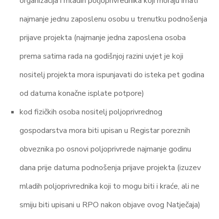
organizacija i mladih poljoprivrednika koji moraju imati
najmanje jednu zaposlenu osobu u trenutku podnošenja
prijave projekta (najmanje jedna zaposlena osoba
prema satima rada na godišnjoj razini uvjet je koji
nositelj projekta mora ispunjavati do isteka pet godina
od datuma konačne isplate potpore)
kod fizičkih osoba nositelj poljoprivrednog
gospodarstva mora biti upisan u Registar poreznih
obveznika po osnovi poljoprivrede najmanje godinu
dana prije datuma podnošenja prijave projekta (izuzev
mladih poljoprivrednika koji to mogu biti i kraće, ali ne
smiju biti upisani u RPO nakon objave ovog Natječaja)