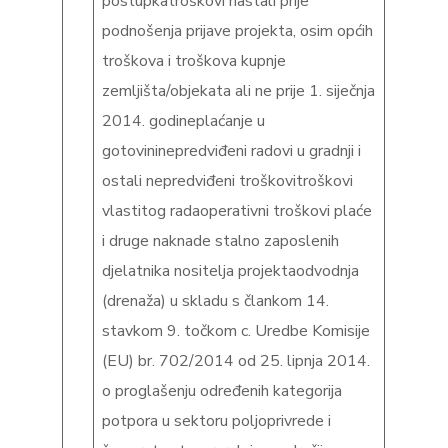
postupkatroškovi nastali prije
podnošenja prijave projekta, osim općih
troškova i troškova kupnje
zemljišta/objekata ali ne prije 1. siječnja
2014. godineplaćanje u
gotovininepredviđeni radovi u gradnji i
ostali nepredviđeni troškovitroškovi
vlastitog radaoperativni troškovi plaće
i druge naknade stalno zaposlenih
djelatnika nositelja projektaodvodnja
(drenaža) u skladu s člankom 14.
stavkom 9. točkom c. Uredbe Komisije
(EU) br. 702/2014 оd 25. lipnja 2014.
o proglašenju određenih kategorija
potpora u sektoru poljoprivrede i