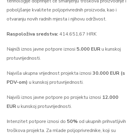
tehnologije doprinijet će smanjenju troškova proizvodnje i
poboljšanje kvalitete poljoprivrednih proizvoda, kao i
otvaranju novih radnih mjesta i njihovu održivost.
Raspoloživa sredstva:
414.651,67 HRK
Najniži iznos javne potpore iznosi
5.000 EUR
u kunskoj
protuvrijednosti.
Najviša ukupna vrijednost projekta iznosi
30.000 EUR (s
PDV-om)
u kunskoj protuvrijednosti.
Najviši iznos javne potpore po projektu iznosi
12.000
EUR
u kunskoj protuvrijednosti.
Intenzitet potpore iznosi do
50%
od ukupnih prihvatljivih
troškova projekta. Za mlade poljoprivrednike, koji su