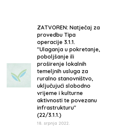
ZATVOREN: Natječaj za
provedbu Tipa
operacije 3.1.1.
"Ulaganja u pokretanje,
poboljšanje ili
proširenje lokalnih
temeljnih usluga za
ruralno stanovništvo,
uključujući slobodno
vrijeme i kulturne
aktivnosti te povezanu
infrastrukturu"
(22/3.1.1.)
18. srpnja 2022.