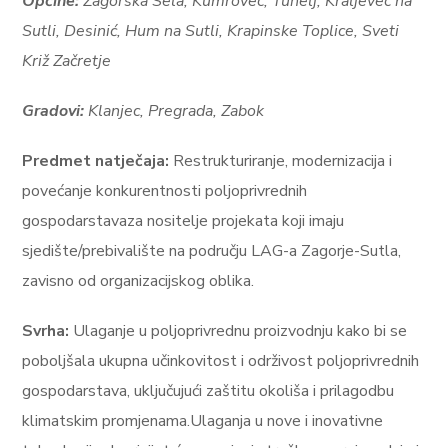
Općine:
Zagorska Sela, Kumrovec, Tuhelj, Kraljevec na
Sutli, Desinić, Hum na Sutli, Krapinske Toplice, Sveti
Križ Začretje
Gradovi:
Klanjec, Pregrada, Zabok
Predmet natječaja:
Restrukturiranje, modernizacija i
povećanje konkurentnosti poljoprivrednih
gospodarstavaza nositelje projekata koji imaju
sjedište/prebivalište na području LAG-a Zagorje-Sutla,
zavisno od organizacijskog oblika.
Svrha:
Ulaganje u poljoprivrednu proizvodnju kako bi se
poboljšala ukupna učinkovitost i održivost poljoprivrednih
gospodarstava, uključujući zaštitu okoliša i prilagodbu
klimatskim promjenama.Ulaganja u nove i inovativne