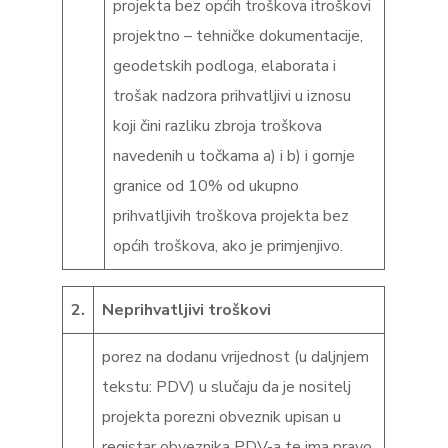
projekta bez općih troškova itroškovi
projektno – tehničke dokumentacije,
geodetskih podloga, elaborata i
trošak nadzora prihvatljivi u iznosu
koji čini razliku zbroja troškova
navedenih u točkama a) i b) i gornje
granice od 10% od ukupno
prihvatljivih troškova projekta bez
općih troškova, ako je primjenjivo.
2.
Neprihvatljivi troškovi
porez na dodanu vrijednost (u daljnjem
tekstu: PDV) u slučaju da je nositelj
projekta porezni obveznik upisan u
registar obveznika PDV-a te ima pravo