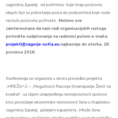
zagorskoj županiji, od početnica- koje imaju poslovnu
ideju/u fazi su pokretanja posla do poduzetnica koje vode
rastuće poslovne pothvate.
Molimo sve
zainteresirane da nam radi organizacijskih razloga
potvrdite sudjelovanje na radionici putem e-maila:
projekti@zagorje-sutla.eu
najkasnije do utorka, 18.
prosinca 2018.
Konferencija se organizira u okviru provedbe projekta
„MREŽA^2 – „Mogućnosti Razvoja Emancipacije ŽenA na
kvadrat“, sa ciljem unaprjeđenja ravnopravnosti spolova
kroz povećanje ekonomske neovisnosti žena u Krapinsko-
zagorskoj županiji, jačanjem kapaciteta „Mreže žena