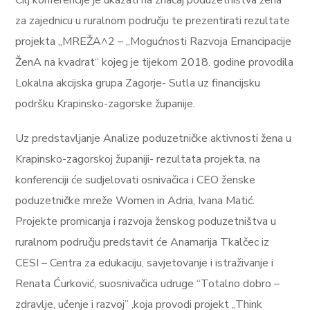
Cilj konferencije je ukazati na značaj poduzetništva žena
za zajednicu u ruralnom području te prezentirati rezultate
projekta „MREŽA^2 – „Mogućnosti Razvoja Emancipacije
ŽenA na kvadrat“ kojeg je tijekom 2018. godine provodila
Lokalna akcijska grupa Zagorje- Sutla uz financijsku
podršku Krapinsko-zagorske županije.
Uz predstavljanje Analize poduzetničke aktivnosti žena u
Krapinsko-zagorskoj županiji- rezultata projekta, na
konferenciji će sudjelovati osnivačica i CEO ženske
poduzetničke mreže Women in Adria, Ivana Matić.
Projekte promicanja i razvoja ženskog poduzetništva u
ruralnom području predstavit će Anamarija Tkalčec iz
CESI – Centra za edukaciju, savjetovanje i istraživanje i
Renata Ćurković, suosnivačica udruge “Totalno dobro –
zdravlje, učenje i razvoj” ,koja provodi projekt „Think