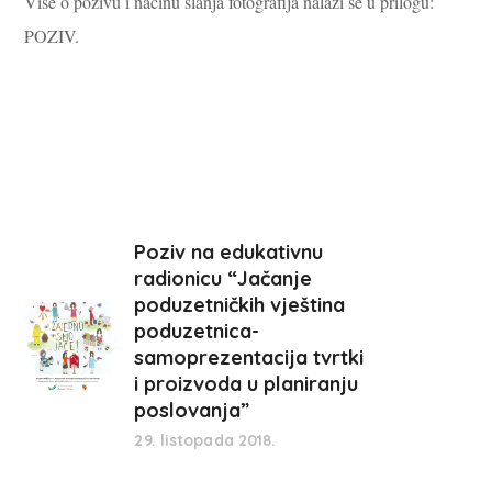
Više o pozivu i načinu slanja fotografija nalazi se u prilogu:
POZIV.
Poziv na edukativnu
radionicu “Jačanje
poduzetničkih vještina
poduzetnica-
samoprezentacija tvrtki
i proizvoda u planiranju
poslovanja”
29. listopada 2018.