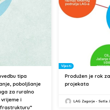
Vijesti
ovedbu tipa
Produžen je rok za
tanje, poboljšanje
projekata
luga za ruralno
 vrijeme i
LAG Zagorje - Sutla
nfrastrukturu”