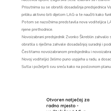
Prisutnima su se obratili dosadašnja predsjednica Va
priliku aktivno biti dijelom LAG-a te naučiti kako funk
Potom se nazočnima predstavila nova voditeljica L
njene prethodnice.
Novoizabrani predsjednik Zvonko Škreblin zahvalio se
obratila s riječima zahvale dosadašnjoj suradnji i p
Čestitamo novoizabranom predsjedniku i novoizabranoj
Novoj voditeljici želimo puno uspjeha u radu, a dosa
Sutla i poželjeti svu sreću kako na poslovnom planu,
Otvoren natječaj za
radno mjesto -