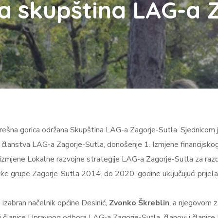
a skupština LAG-a Z
ešna gorica održana Skupština LAG-a Zagorje-Sutla. Sjednicom j
ju članstva LAG-a Zagorje-Sutla, donošenje 1. Izmjene financijs
izmjene Lokalne razvojne strategije LAG-a Zagorje-Sutla za razd
ke grupe Zagorje-Sutla 2014. do 2020. godine uključujući prijela
izabran načelnik općine Desinić,
Zvonko Škreblin
, a njegovom 
i i članice Upravnog odbora LAG-a Zagorje-Sutla, članovi i članic