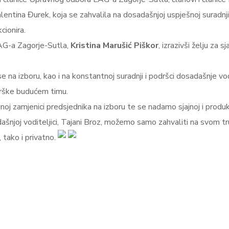
lentina Đurek, koja se zahvalila na dosadašnjoj uspješnoj suradnj
cionira.
AG-a Zagorje-Sutla,
Kristina Marušić Piškor
, izrazivši želju za
 na izboru, kao i na konstantnoj suradnji i podršci dosadašnje v
odrške budućem timu.
 zamjenici predsjednika na izboru te se nadamo sjajnoj i produkti
dašnjoj voditeljici, Tajani Broz, možemo samo zahvaliti na svom t
 tako i privatno.