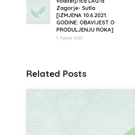
voditelj/ica LAG-a
Zagorje- Sutla
[IZMJENA 10.6.2021.
GODINE: OBAVIJEST O
PRODULJENJU ROKA]
1. lipnja 2021.
Related Posts