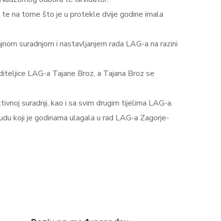
i te na tome što je u protekle dvije godine imala
 sjajnom suradnjom i nastavljanjem rada LAG-a na razini
oditeljice LAG-a Tajane Broz, a Tajana Broz se
vnoj suradnji, kao i sa svim drugim tijelima LAG-a.
rudu koji je godinama ulagala u rad LAG-a Zagorje-