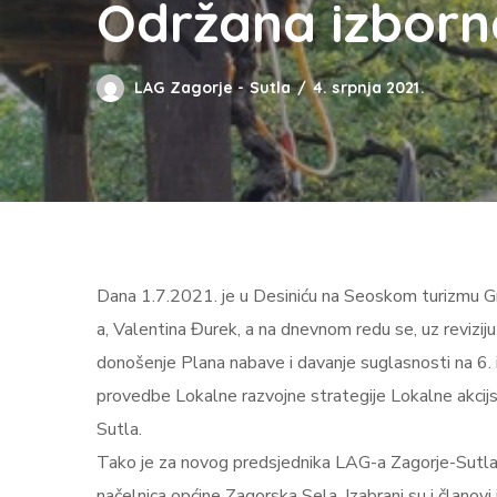
Održana izborn
LAG Zagorje - Sutla
4. srpnja 2021.
Dana 1.7.2021. je u Desiniću na Seoskom turizmu Gr
a, Valentina Đurek, a na dnevnom redu se, uz revizi
donošenje Plana nabave i davanje suglasnosti na 6. 
provedbe Lokalne razvojne strategije Lokalne akcijs
Sutla.
Tako je za novog predsjednika LAG-a Zagorje-Sutla 
načelnica općine Zagorska Sela. Izabrani su i članov