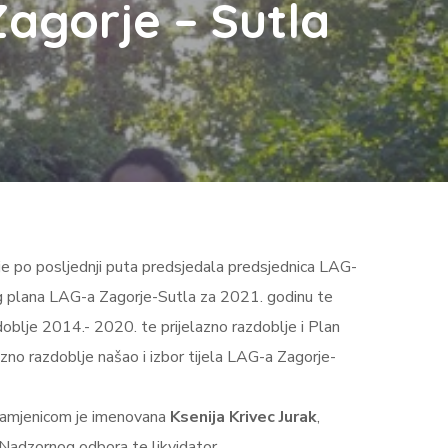
agorje – Sutla
e po posljednji puta predsjedala predsjednica LAG-
kog plana LAG-a Zagorje-Sutla za 2021. godinu te
oblje 2014.- 2020. te prijelazno razdoblje i Plan
zno razdoblje našao i izbor tijela LAG-a Zagorje-
zamjenicom je imenovana
Ksenija Krivec Jurak
,
e Nadzornog odbora te likvidator.