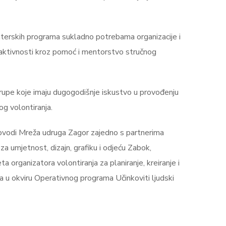
onterskih programa sukladno potrebama organizacije i
 i aktivnosti kroz pomoć i mentorstvo stručnog
rupe koje imaju dugogodišnje iskustvo u provođenju
og volontiranja.
provodi Mreža udruga Zagor zajedno s partnerima
umjetnost, dizajn, grafiku i odjeću Zabok,
rganizatora volontiranja za planiranje, kreiranje i
da u okviru Operativnog programa Učinkoviti ljudski