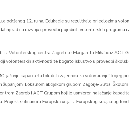
la održanog 12. rujna. Edukacije su rezultirale prijedlozima vol
e daljnji rad na razvoju i provedbi pojedinih volonterskih programa
lobi iz Volonterskog centra Zagreb te Margareta Mihalic iz ACT G
iji volonterskih aktivnosti te bogato iskustvo u provedbi školsk
O-jačanje kapaciteta lokalnih zajednica za volontiranje“ kojeg 
županijom, Lokalnom akcijskom grupom Zagorje-Sutla, Školom za 
om Zagreb i ACT Grupom koji je usmjeren na jačanje kapaciteta o
a. Projekt sufinancira Europska unija iz Europskog socijalnog fon