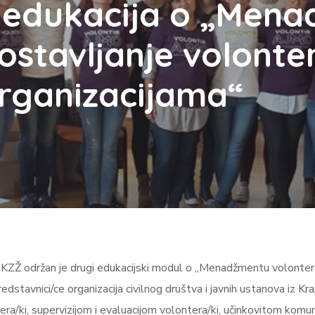
 edukacija o „Men
postavljanje volont
organizacijama“
e KZŽ održan je drugi edukacijski modul o „Menadžmentu volonter
redstavnici/ce organizacija civilnog društva i javnih ustanova iz K
era/ki, supervizijom i evaluacijom volontera/ki, učinkovitom komunik