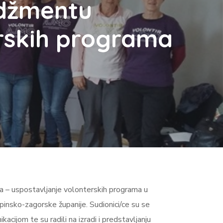
adžmentu
erskih programa
a – uspostavljanje volonterskih programa u
rapinsko-zagorske županije. Sudionici/ce su se
acijom te su radili na izradi i predstavljanju