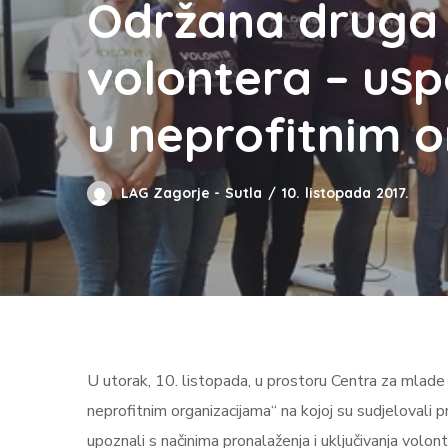
Održana druga
volontera – us
u neprofitnim 
LAG Zagorje - Sutla
10. listopada 2017.
U utorak, 10. listopada, u prostoru Centra za mlad
neprofitnim organizacijama“ na kojoj su sudjelovali p
upoznali s načinima pronalaženja i uključivanja volont