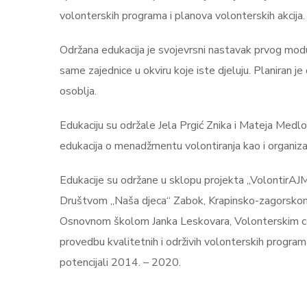
volonterskih programa i planova volonterskih akcija.
Održana edukacija je svojevrsni nastavak prvog modu
same zajednice u okviru koje iste djeluju. Planiran j
osoblja.
Edukaciju su održale Jela Prgić Znika i Mateja Med
edukacija o menadžmentu volontiranja kao i organizac
Edukacije su održane u sklopu projekta „VolontirAJM
Društvom „Naša djeca“ Zabok, Krapinsko-zagorskom 
Osnovnom školom Janka Leskovara, Volonterskim centr
provedbu kvalitetnih i održivih volonterskih program
potencijali 2014. – 2020.