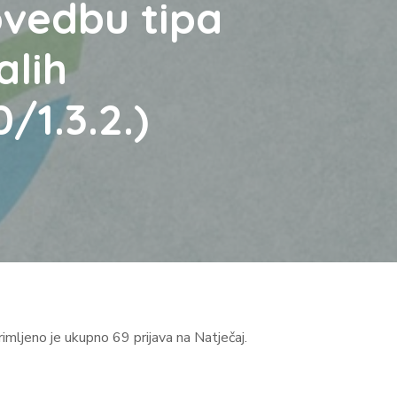
ovedbu tipa
alih
/1.3.2.)
imljeno je ukupno 69 prijava na Natječaj.