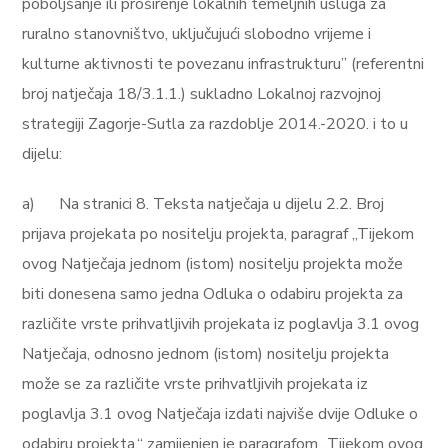
poboljšanje ili proširenje lokalnih temeljnih usluga za
ruralno stanovništvo, uključujući slobodno vrijeme i
kulturne aktivnosti te povezanu infrastrukturu” (referentni
broj natječaja 18/3.1.1.)
sukladno Lokalnoj razvojnoj
strategiji Zagorje-Sutla za razdoblje 2014.-2020.
i to
u
dijelu:
a)
Na stranici 8. Teksta natječaja u dijelu 2.2. Broj
prijava projekata
po nositelju projekta
, paragraf „Tijekom
ovog Natječaja jednom (istom) nositelju projekta može
biti donesena samo jedna Odluka o odabiru projekta za
različite vrste prihvatljivih projekata iz poglavlja 3.1 ovog
Natječaja, odnosno jednom (istom) nositelju projekta
može se za različite vrste prihvatljivih projekata iz
poglavlja 3.1 ovog Natječaja izdati najviše dvije Odluke o
odabiru projekta.“ zamijenjen je paragrafom „Tijekom ovog