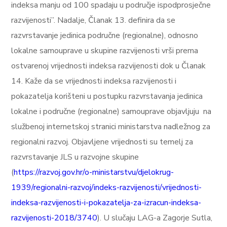
indeksa manju od 100 spadaju u područje ispodprosječne
razvijenosti”. Nadalje, Članak 13. definira da se
razvrstavanje jedinica područne (regionalne), odnosno
lokalne samouprave u skupine razvijenosti vrši prema
ostvarenoj vrijednosti indeksa razvijenosti dok u Članak
14. Kaže da se vrijednosti indeksa razvijenosti i
pokazatelja korišteni u postupku razvrstavanja jedinica
lokalne i područne (regionalne) samouprave objavljuju
na
službenoj internetskoj stranici ministarstva nadležnog za
regionalni razvoj. Objavljene vrijednosti su temelj za
razvrstavanje JLS u razvojne skupine
(
https://razvoj.gov.hr/o-ministarstvu/djelokrug-
1939/regionalni-razvoj/indeks-razvijenosti/vrijednosti-
indeksa-razvijenosti-i-pokazatelja-za-izracun-indeksa-
razvijenosti-2018/3740
). U slučaju LAG-a Zagorje Sutla,