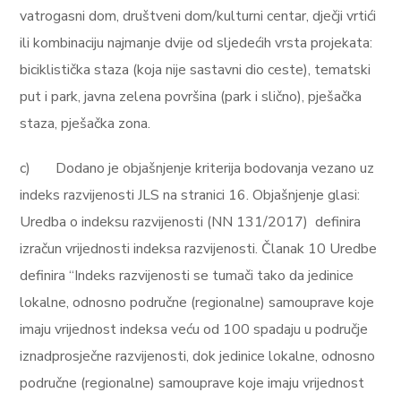
vatrogasni dom, društveni dom/kulturni centar, dječji vrtići
ili kombinaciju najmanje dvije od sljedećih vrsta projekata:
biciklistička staza (koja nije sastavni dio ceste), tematski
put i park, javna zelena površina (park i slično), pješačka
staza, pješačka zona.
c)
Dodano je objašnjenje kriterija bodovanja vezano uz
indeks razvijenosti JLS na stranici 16. Objašnjenje glasi:
Uredba o indeksu razvijenosti (NN 131/2017) definira
izračun vrijednosti indeksa razvijenosti. Članak 10 Uredbe
definira “Indeks razvijenosti se tumači tako da jedinice
lokalne, odnosno područne (regionalne) samouprave koje
imaju vrijednost indeksa veću od 100 spadaju u područje
iznadprosječne razvijenosti, dok jedinice lokalne, odnosno
područne (regionalne) samouprave koje imaju vrijednost