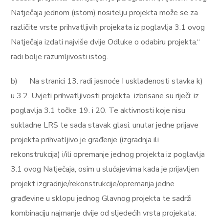
Natječaja jednom (istom) nositelju projekta može se za
različite vrste prihvatljivih projekata iz poglavlja 3.1 ovog
Natječaja izdati najviše dvije Odluke o odabiru projekta.“
radi bolje razumljivosti istog.
b)
Na stranici 13. radi jasnoće I usklađenosti stavka k)
u 3.2.
Uvjeti prihvatljivosti projekta
izbrisane su riječi:
iz
poglavlja 3.1 točke 19. i 20. Te aktivnosti koje nisu
sukladne LRS te sada stavak glasi:
unutar jedne prijave
projekta prihvatljivo je građenje (izgradnja ili
rekonstrukcija) i/ili opremanje jednog projekta iz poglavlja
3.1 ovog Natječaja, osim u slučajevima kada je prijavljen
projekt izgradnje/rekonstrukcije/opremanja jedne
građevine u sklopu jednog Glavnog projekta te sadrži
kombinaciju najmanje dvije od sljedećih vrsta projekata: