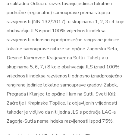
a sukladno Odluci o razvrstavanju jedinica lokalne i
područne (regionalne) samouprave prema stupnju
razvijenosti (NN 132/2017)
u skupinama 1, 2, 3 i 4 koje
obuhvaćaju JLS ispod 100% vrijednosti indeksa
razvijenosti odnosno ispodprosječno rangirane jedinice
lokalne samouprave nalaze se općine Zagorska Sela,
Desinić, Kumrovec, Kraljevec na Sutli i Tuhelj, a u
skupinama 5, 6, 7, i 8 koje obuhvaćaju JLS iznad 100%
vrijednosti indeksa razvijenosti odnosno iznadprosječno
rangirane jedinice lokalne samouprave gradovi Zabok,
Pregrada i Klanjec te općine Hum na Sutli, Sveti Križ
Začretje i Krapinske Toplice. Iz objavljenih vrijednosti
također je vidljivo da niti jedna JLS s područja LAG-a
Zagorje-Sutla nema indeks razvijenosti ispod 75%.