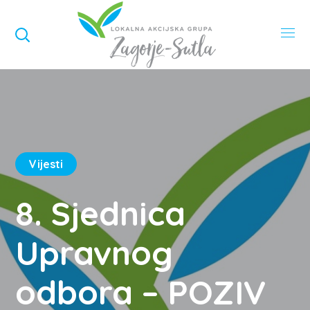
Vijesti
8. Sjednica
Upravnog
odbora – POZIV