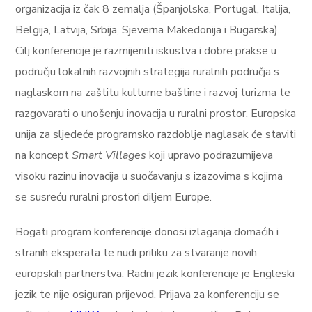
organizacija iz čak 8 zemalja (Španjolska, Portugal, Italija,
Belgija, Latvija, Srbija, Sjeverna Makedonija i Bugarska).
Cilj konferencije je razmijeniti iskustva i dobre prakse u
području lokalnih razvojnih strategija ruralnih područja s
naglaskom na zaštitu kulturne baštine i razvoj turizma te
razgovarati o unošenju inovacija u ruralni prostor. Europska
unija za sljedeće programsko razdoblje naglasak će staviti
na koncept
Smart Villages
koji upravo podrazumijeva
visoku razinu inovacija u suočavanju s izazovima s kojima
se susreću ruralni prostori diljem Europe.
Bogati program konferencije donosi izlaganja domaćih i
stranih eksperata te nudi priliku za stvaranje novih
europskih partnerstva. Radni jezik konferencije je Engleski
jezik te nije osiguran prijevod. Prijava za konferenciju se