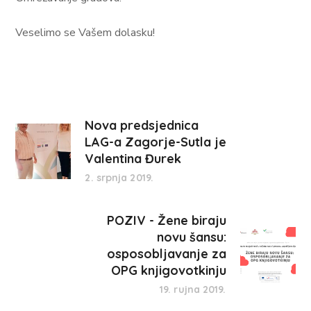
Veselimo se Vašem dolasku!
Nova predsjednica
LAG-a Zagorje-Sutla je
Valentina Đurek
2. srpnja 2019.
POZIV - Žene biraju
novu šansu:
osposobljavanje za
OPG knjigovotkinju
19. rujna 2019.