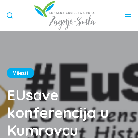
Vijesti
EUsave
konferencija u
Kumrovcu