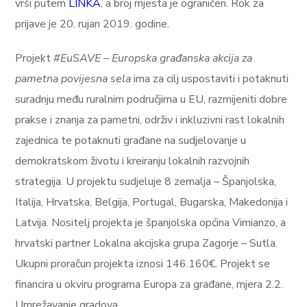
vrši putem
LINKA
, a broj mjesta je ograničen. Rok za
prijave je 20. rujan 2019. godine.
Projekt
#EuSAVE – Europska građanska akcija za
pametna povijesna sela
ima za cilj uspostaviti i potaknuti
suradnju među ruralnim područjima u EU, razmijeniti dobre
prakse i znanja za pametni, održiv i inkluzivni rast lokalnih
zajednica te potaknuti građane na sudjelovanje u
demokratskom životu i kreiranju lokalnih razvojnih
strategija. U projektu sudjeluje 8 zemalja – Španjolska,
Italija, Hrvatska, Belgija, Portugal, Bugarska, Makedonija i
Latvija. Nositelj projekta je španjolska općina Vimianzo, a
hrvatski partner Lokalna akcijska grupa Zagorje – Sutla.
Ukupni proračun projekta iznosi 146.160€. Projekt se
financira u okviru programa Europa za građane, mjera 2.2.
Umrežavanje gradova.