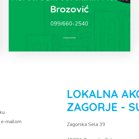
Brozović
099/660-2540
LOKALNA AK
ZAGORJE - S
ku.
i e-mailom.
Zagorska Sela 39