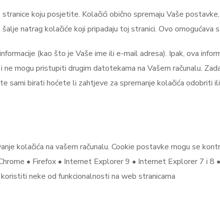
stranice koju posjetite. Kolačići obično spremaju Vaše postavke, p
 šalje natrag kolačiće koji pripadaju toj stranici. Ovo omogućava 
informacije (kao što je Vaše ime ili e-mail adresa). Ipak, ova inf
li i ne mogu pristupiti drugim datotekama na Vašem računalu. Zadan
sami birati hoćete li zahtjeve za spremanje kolačića odobriti ili
ivanje kolačića na vašem računalu. Cookie postavke mogu se kontro
hrome • Firefox • Internet Explorer 9 • Internet Explorer 7 i 8 •
ristiti neke od funkcionalnosti na web stranicama