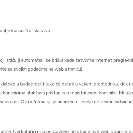
olje korisničko iskustvo.
koji ističu (i automatski se brišu) kada zatvorite internet pregle
vite sa svojim podacima na web stranicu).
a daleko u budućnost i tako će ostati u vašem pregledniku, dok ne i
o korisnicima olakšava pristup kao registriranom korisniku. Mi tak
avikama. Ova informacija je anonimna – ovdje ne vidimo individua
olačiće. Ovi kolačići nisu postavljeni od strane ove web stranice,