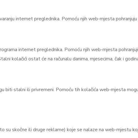
 zatvaranju internet preglednika. Pomoću njih web-mjesta pohranjuj
a programa internet preglednika. Pomoću njih web-mjesta pohranjuju
talni kolačići ostat će na računalu danima, mjesecima, čak i godi
 biti stalni ili privremeni. Pomoću tih kolačića web-mjesta mogu
što su skočne ili druge reklame) koje se nalaze na web-mjestu k