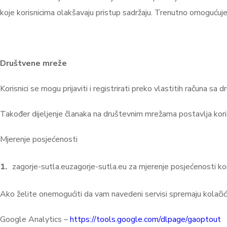
koje korisnicima olakšavaju pristup sadržaju. Trenutno omogućuj
Društvene mreže
Korisnici se mogu prijaviti i registrirati preko vlastitih računa s
Također dijeljenje članaka na društevnim mrežama postavlja koris
Mjerenje posjećenosti
zagorje-sutla.euzagorje-sutla.eu za mjerenje posjećenosti ko
Ako želite onemogućiti da vam navedeni servisi spremaju kolačiće
Google Analytics –
https://tools.google.com/dlpage/gaoptout