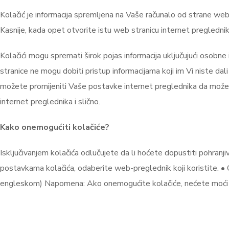
Kolačić je informacija spremljena na Vaše računalo od strane web 
Kasnije, kada opet otvorite istu web stranicu internet preglednik
Kolačići mogu spremati širok pojas informacija uključujući osobne 
stranice ne mogu dobiti pristup informacijama koji im Vi niste da
možete promijeniti Vaše postavke internet preglednika da možete 
internet preglednika i slično.
Kako onemogućiti kolačiće?
Isključivanjem kolačića odlučujete da li hoćete dopustiti pohranj
postavkama kolačića, odaberite web-preglednik koji koristite. • C
engleskom) Napomena: Ako onemogućite kolačiće, nećete moći ko