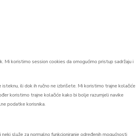
dnik. Mi koristimo session cookies da omogućimo pristup sadržaju i
steknu, ili dok ih ručno ne izbrišete. Mi koristimo trajne kolačiće
ođer koristimo trajne kolačiće kako bi bolje razumjeli navike
lne podatke korisnika.
 ali neki služe za normalno funkcioniranje određenih mogućnosti