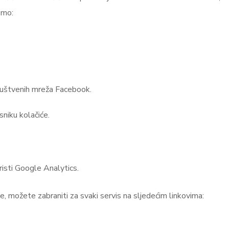
emo:
a društvenih mreža Facebook.
niku kolačiće.
risti Google Analytics.
, možete zabraniti za svaki servis na sljedećim linkovima: