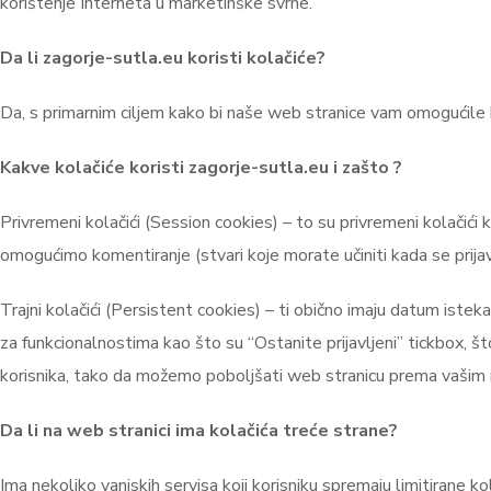
korištenje Interneta u marketinške svrhe.
Da li zagorje-sutla.eu
koristi kolačiće?
Da, s primarnim ciljem kako bi naše web stranice vam omogućile b
Kakve kolačiće koristi zagorje-sutla.eu
i zašto ?
Privremeni kolačići (Session cookies) – to su privremeni kolačići 
omogućimo komentiranje (stvari koje morate učiniti kada se prija
Trajni kolačići (Persistent cookies) – ti obično imaju datum istek
za funkcionalnostima kao što su “Ostanite prijavljeni” tickbox, št
korisnika, tako da možemo poboljšati web stranicu prema vašim n
Da li na web stranici ima kolačića treće strane?
Ima nekoliko vanjskih servisa koji korisniku spremaju limitirane k