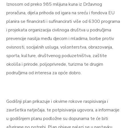
Iznosom od preko 985 milijuna kuna iz Državnog
proračuna, dijela prihoda od igara na sreću i fondova EU
planira se financirati i sufinancirati više od 6300 programa
i projekata organizacija civilnoga društva u područjima
prevencije nasilja među djecom i mladima, borbe protiv
ovisnosti, socijalnih usluga, volonterstva, obrazovanja,
sporta, kulture, društvenog poduzetništva, zaštite
okoliša i prirode, poljoprivrede, turizma te drugim
područjima od interesa za opće dobro.
Godišnji plan prikazuje i okvirne rokove raspisivanja i
završetka natječaja, te potpisivanja ugovora, a informacije
u godišnjem planu podložne su dopunama te će biti
ažurirane po potrebi. Plan objave nalazi se u nastavku.