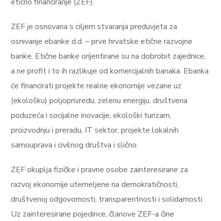
etično financiranje (ZEF).
ZEF je osnovana s ciljem stvaranja preduvjeta za
osnivanje ebanke d.d. – prve hrvatske etične razvojne
banke.
Etične banke orijentirane su na dobrobit zajednice,
a ne profit i to ih razlikuje od komercijalnih banaka. Ebanka
će financirati projekte realne ekonomije vezane uz
(ekološku) poljoprivredu, zelenu energiju, društvena
poduzeća i socijalne inovacije, ekološki turizam,
proizvodnju i preradu, IT sektor, projekte lokalnih
samouprava i civilnog društva i slično.
ZEF okuplja fizičke i pravne osobe zainteresirane za
razvoj ekonomije utemeljene na demokratičnosti,
društvenoj odgovornosti, transparentnosti i solidarnosti.
Uz zainteresirane pojedince, članove ZEF-a čine