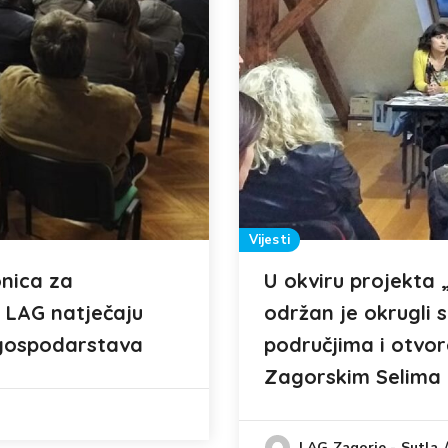
Vijesti
onica za
U okviru projekta 
m LAG natječaju
održan je okrugli 
 gospodarstava
područjima i otvor
Zagorskim Selima
LAG Zagorje - Sutla