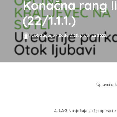
Konačna rang list
(22/1.1.1.)
LAG Zagorje - Sutla
23. prosinca 2022.
Upravni odb
4. LAG Natječaja
za tip operacije