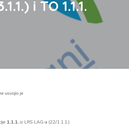
1.) i TO 1.1.1.
e usvojio je
cije
1
.1.1.
iz LRS LAG-a (22/1.1.1.)