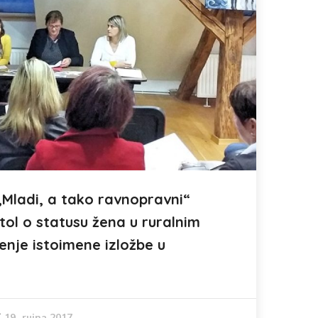
„Mladi, a tako ravnopravni“
stol o statusu žena u ruralnim
enje istoimene izložbe u
19. rujna 2017.