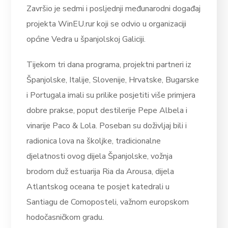
Završio je sedmi i posljednji međunarodni događaj
projekta WinEU.rur koji se odvio u organizaciji
općine Vedra u španjolskoj Galiciji.
Tijekom tri dana programa, projektni partneri iz
Španjolske, Italije, Slovenije, Hrvatske, Bugarske
i Portugala imali su prilike posjetiti više primjera
dobre prakse, poput destilerije Pepe Albela i
vinarije Paco & Lola. Poseban su doživljaj bili i
radionica lova na školjke, tradicionalne
djelatnosti ovog dijela Španjolske, vožnja
brodom duž
estuarija Ria da Arousa, dijela
Atlantskog oceana te posjet katedrali u
Santiagu de Comoposteli, važnom europskom
hodočasničkom gradu.