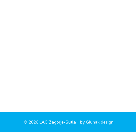
© 2026 LAG Zagorje-Sutla｜by
Gluhak design