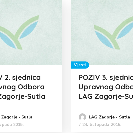
Vijesti
 2. sjednica
POZIV 3. sjedni
vnog Odbora
Upravnog Odb
agorje-Sutla
LAG Zagorje-Su
Zagorje - Sutla
LAG Zagorje - Sutla
topada 2015.
24. listopada 2015.