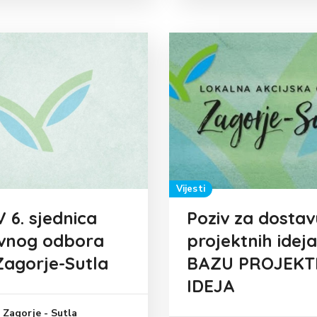
Vijesti
 6. sjednica
Poziv za dostav
vnog odbora
projektnih ideja
agorje-Sutla
BAZU PROJEKT
IDEJA
Zagorje - Sutla