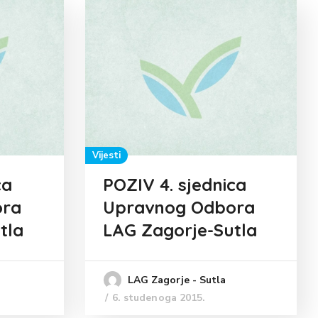
Vijesti
ca
POZIV 4. sjednica
ora
Upravnog Odbora
tla
LAG Zagorje-Sutla
LAG Zagorje - Sutla
6. studenoga 2015.