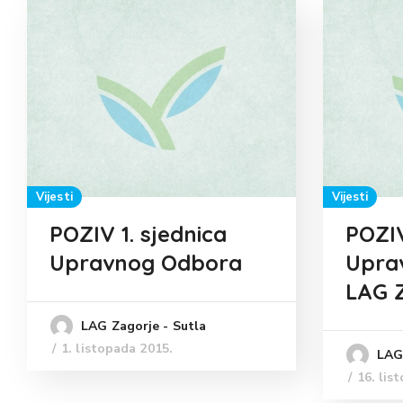
Vijesti
Vijesti
POZIV 1. sjednica
POZIV
Upravnog Odbora
Upra
LAG Z
LAG Zagorje - Sutla
1. listopada 2015.
LAG 
16. lis